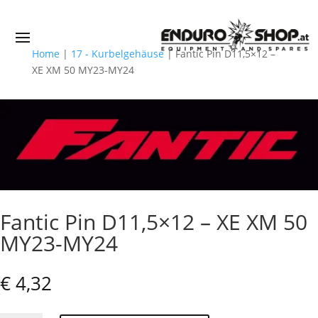
Home
|
17 - Kurbelgehäuse
|
Fantic Pin D11,5×12 –
XE XM 50 MY23-MY24
Fantic Pin D11,5×12 – XE XM 50
MY23-MY24
€
4,32