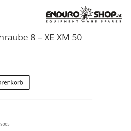
chraube 8 – XE XM 50
arenkorb
49005