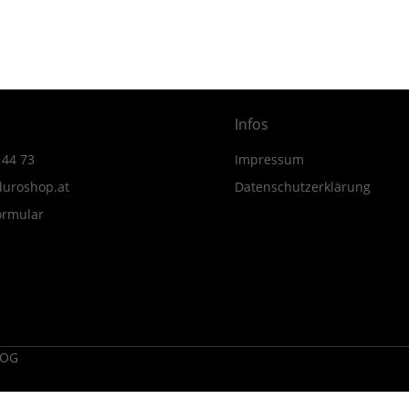
MY23-
MY24
Menge
Infos
 44 73
Impressum
uroshop.at
Datenschutzerklärung
ormular
 OG