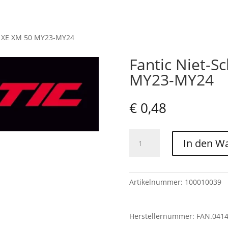
 – XE XM 50 MY23-MY24
Fantic Niet-S
MY23-MY24
€
0,48
Fantic
In den W
Niet-
Schraube
8
-
Artikelnummer:
100010039
XE
XM
Herstellernummer: FAN.041
50