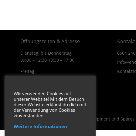
Öffnungszeiten & Adresse
Kontakt
Dienstag bis Donnerstag
0664 240
09:00 – 12:30 13:30 – 17:00
info@end
Freitag
Kontaktf
09:00 – 12:30 13:30 – 16:00
Wiener Straße 19/1
Wir verwenden Cookies auf
3170 Hainfeld
unserer Website! Mit dem Besuch
In Google Maps öffnen.
dieser Website erklärst du dich mit
der Verwendung von Cookies
einverstanden.
Copyright 2026 ENDUROSHOP.at Equipment and Spares
Weitere Informationen