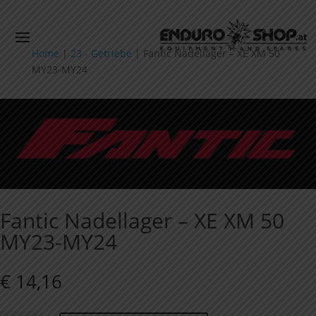
Home
|
23 - Getriebe
|
Fantic Nadellager – XE XM 50
MY23-MY24
Fantic Nadellager – XE XM 50
MY23-MY24
€
14,16