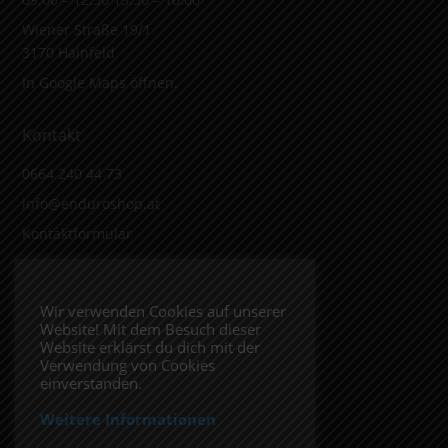
Wiener Straße 19/1
3170 Hainfeld
In Google Maps öffnen.
Kontakt
0664 240 44 73
info@enduroshop.at
Kontaktformular
Infos
Wir verwenden Cookies auf unserer
Website! Mit dem Besuch dieser
Impressum
Website erklärst du dich mit der
Datenschutzerklärung
Verwendung von Cookies
einverstanden.
Weitere Informationen
Folge uns