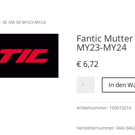
 – XE XM 50 MY23-MY24
Fantic Mutter
MY23-MY24
€
6,72
Fantic
In den W
Mutter
M16x1.5
-
XE
Artikelnummer:
100010210
XM
50
Herstellernummer: FAN.046
MY23-