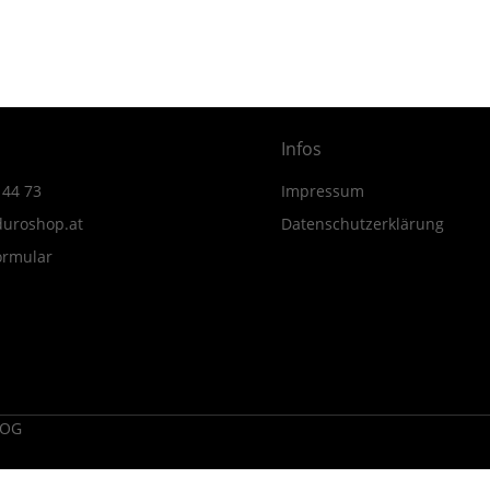
MY24
Menge
Infos
 44 73
Impressum
uroshop.at
Datenschutzerklärung
ormular
 OG