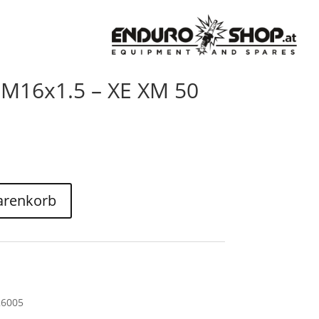
 M16x1.5 – XE XM 50
arenkorb
26005