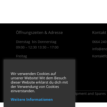
Öffnungszeiten & Adresse
Kontakt
Dienstag bis Donnerstag
0664 240
09:00 – 12:30 13:30 – 17:00
info@end
Freitag
Kontaktf
09:00 – 12:30 13:30 – 16:00
Wiener Straße 19/1
Wir verwenden Cookies auf
3170 Hainfeld
unserer Website! Mit dem Besuch
In Google Maps öffnen.
dieser Website erklärst du dich mit
der Verwendung von Cookies
einverstanden.
Copyright 2026 ENDUROSHOP.at Equipment and Spares
Weitere Informationen