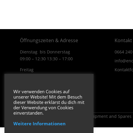
Öffnungszeiten & Adresse
Kontakt
Dienstag bis Donnerstag
0664 240
09:00 – 12:30 13:30 – 17:00
info@end
Freitag
Kontaktf
09:00 – 12:30 13:30 – 16:00
Wiener Straße 19/1
Wir verwenden Cookies auf
3170 Hainfeld
unserer Website! Mit dem Besuch
In Google Maps öffnen.
dieser Website erklärst du dich mit
der Verwendung von Cookies
einverstanden.
Copyright 2026 ENDUROSHOP.at Equipment and Spares
Weitere Informationen