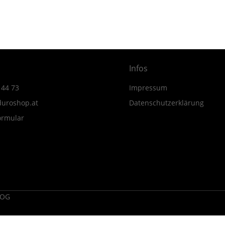
50
MY23-
MY24
Menge
Infos
 44 73
Impressum
uroshop.at
Datenschutzerklärung
ormular
 OG