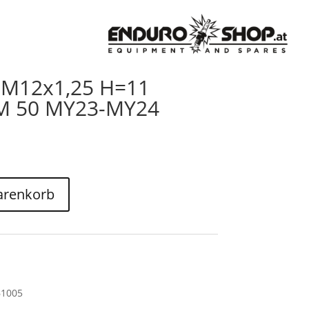
r M12x1,25 H=11
XM 50 MY23-MY24
arenkorb
61005