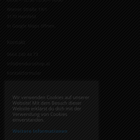
Wiener Straße 19/1
3170 Hainfeld
In Google Maps öffnen.
Kontakt
0664 240 44 73
info@enduroshop.at
Kontaktformular
Infos
Wir verwenden Cookies auf unserer
Website! Mit dem Besuch dieser
Impressum
Website erklärst du dich mit der
Datenschutzerklärung
Verwendung von Cookies
einverstanden.
Weitere Informationen
Folge uns