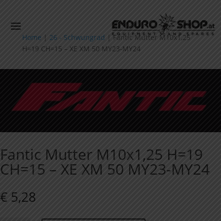
Home
|
26 - Schwungrad
|
Fantic Mutter M10x1,25
H=19 CH=15 – XE XM 50 MY23-MY24
Fantic Mutter M10x1,25 H=19
CH=15 – XE XM 50 MY23-MY24
€
5,28