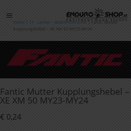
Home
|
11 - Lenker - Bedienelemente
|
Fantic Mutter
Kupplungshebel – XE XM 50 MY23-MY24
Fantic Mutter Kupplungshebel –
XE XM 50 MY23-MY24
€
0,24