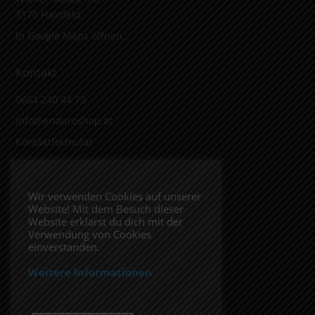
3170 Hainfeld
In Google Maps öffnen.
Kontakt
0664 240 44 73
info@enduroshop.at
Kontaktformular
Infos
Wir verwenden Cookies auf unserer
Website! Mit dem Besuch dieser
Impressum
Website erklärst du dich mit der
Datenschutzerklärung
Verwendung von Cookies
einverstanden.
Weitere Informationen
Folge uns