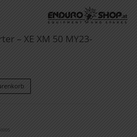
arter – XE XM 50 MY23-
arenkorb
70005