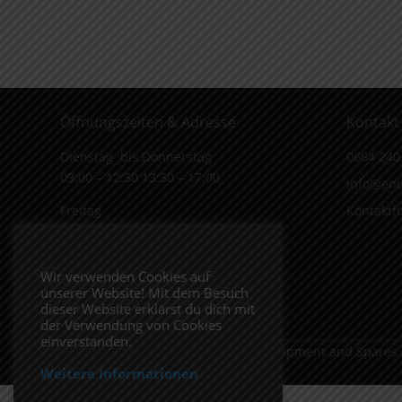
Öffnungszeiten & Adresse
Kontakt
Dienstag bis Donnerstag
0664 240
09:00 – 12:30 13:30 – 17:00
info@end
Freitag
Kontaktf
09:00 – 12:30 13:30 – 16:00
Wiener Straße 19/1
Wir verwenden Cookies auf
3170 Hainfeld
unserer Website! Mit dem Besuch
In Google Maps öffnen.
dieser Website erklärst du dich mit
der Verwendung von Cookies
einverstanden.
Copyright 2026 ENDUROSHOP.at Equipment and Spares
Weitere Informationen