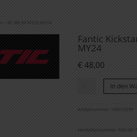
ter – XE XM 50 MY23-MY24
Fantic Kickst
MY24
€
48,00
Fantic
In den W
Kickstarter
-
XE
XM
Artikelnummer:
100010290
50
MY23-
Herstellernummer: FAN.081
MY24