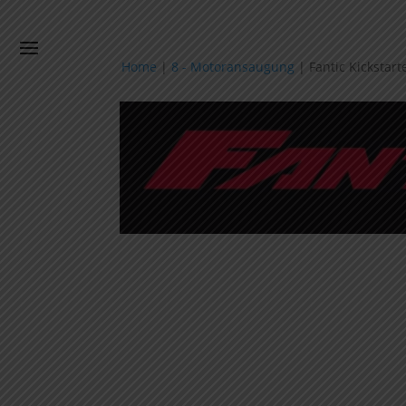
Home
|
8 - Motoransaugung
|
Fantic Kickstar