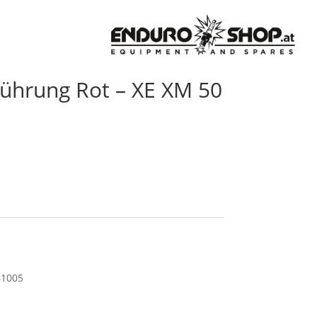
führung Rot – XE XM 50
61005