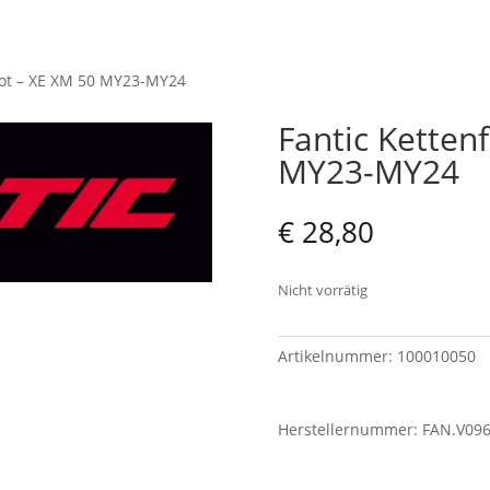
Rot – XE XM 50 MY23-MY24
Fantic Ketten
MY23-MY24
€
28,80
Nicht vorrätig
Artikelnummer:
100010050
Herstellernummer: FAN.V09