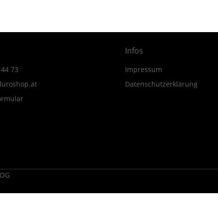
Infos
 44 73
Impressum
uroshop.at
Datenschutzerklärung
ormular
 OG