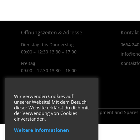
Öffnungszeiten & Adresse
Kontakt
Dienstag bis Donnerstag
0664 240
09:00 – 12:30 13:30 – 17:00
info@end
Freitag
Kontaktf
09:00 – 12:30 13:30 – 16:00
Wiener Straße 19/1
3170 Hainfeld
Wir verwenden Cookies auf
In Google Maps öffnen.
unserer Website! Mit dem Besuch
dieser Website erklärst du dich mit
Copyright 2026 ENDUROSHOP.at Equipment and Spares
der Verwendung von Cookies
einverstanden.
Weitere Informationen