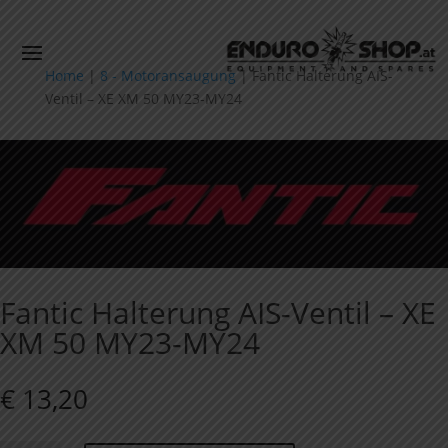
Home
|
8 - Motoransaugung
|
Fantic Halterung AIS-
Ventil – XE XM 50 MY23-MY24
Fantic Halterung AIS-Ventil – XE
XM 50 MY23-MY24
€
13,20