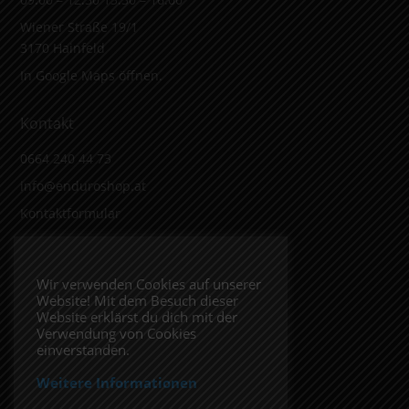
Wiener Straße 19/1
3170 Hainfeld
In Google Maps öffnen.
Kontakt
0664 240 44 73
info@enduroshop.at
Kontaktformular
Infos
Wir verwenden Cookies auf unserer
Website! Mit dem Besuch dieser
Impressum
Website erklärst du dich mit der
Datenschutzerklärung
Verwendung von Cookies
einverstanden.
Weitere Informationen
Folge uns