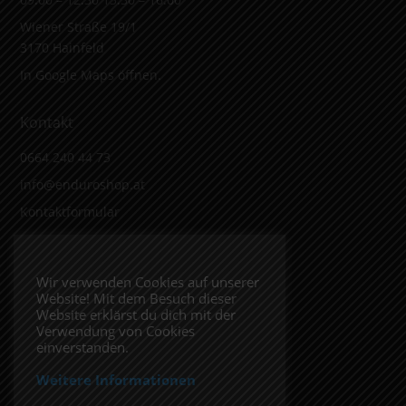
Wiener Straße 19/1
3170 Hainfeld
In Google Maps öffnen.
Kontakt
0664 240 44 73
info@enduroshop.at
Kontaktformular
Infos
Wir verwenden Cookies auf unserer
Website! Mit dem Besuch dieser
Impressum
Website erklärst du dich mit der
Datenschutzerklärung
Verwendung von Cookies
einverstanden.
Weitere Informationen
Folge uns