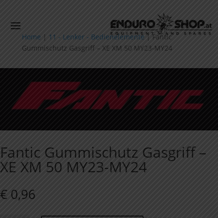
Home
|
11 - Lenker - Bedienelemente
|
Fantic
Gummischutz Gasgriff – XE XM 50 MY23-MY24
Fantic Gummischutz Gasgriff –
XE XM 50 MY23-MY24
€
0,96