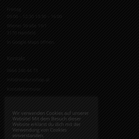
Freitag
09:00 – 12:30 13:30 – 16:00
Wiener Straße 19/1
3170 Hainfeld
In Google Maps öffnen.
Kontakt
0664 240 44 73
info@enduroshop.at
Kontaktformular
Infos
Wir verwenden Cookies auf unserer
Website! Mit dem Besuch dieser
Impressum
Website erklärst du dich mit der
Datenschutzerklärung
Verwendung von Cookies
einverstanden.