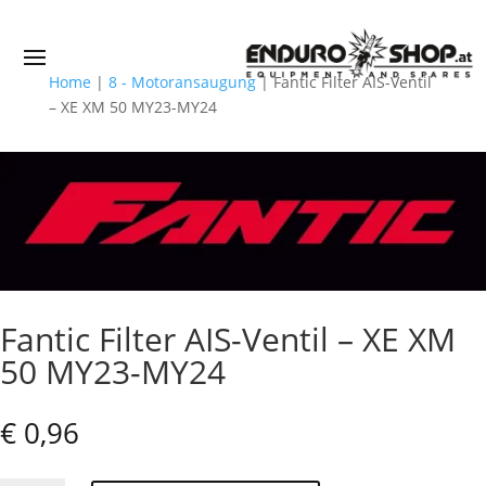
Home
|
8 - Motoransaugung
|
Fantic Filter AIS-Ventil
– XE XM 50 MY23-MY24
Fantic Filter AIS-Ventil – XE XM
50 MY23-MY24
€
0,96