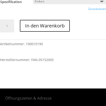
Spezifikation
Zurücksetzen
Fantic
In den Warenkorb
Felgenband
-
XE
XM
Artikelnummer:
100010190
50
MY23-
Herstellernummer:
FAN.05152005
MY24
Menge
Öffnungszeiten & Adresse