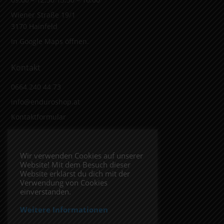
Wiener Straße 19/1
3170 Hainfeld
In Google Maps öffnen.
Kontakt
0664 240 44 73
info@enduroshop.at
Kontaktformular
Infos
Wir verwenden Cookies auf unserer
Website! Mit dem Besuch dieser
Impressum
Website erklärst du dich mit der
Datenschutzerklärung
Verwendung von Cookies
einverstanden.
Weitere Informationen
Folge uns