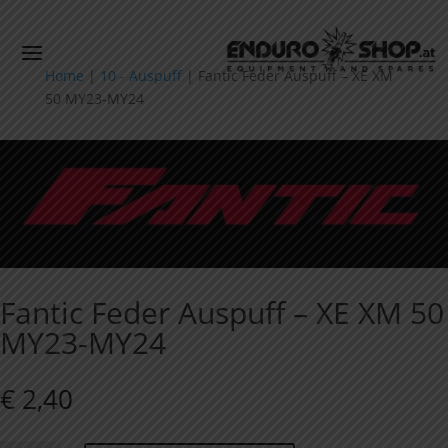
Home
|
10 - Auspuff
|
Fantic Feder Auspuff – XE XM
50 MY23-MY24
Fantic Feder Auspuff – XE XM 50
MY23-MY24
€
2,40