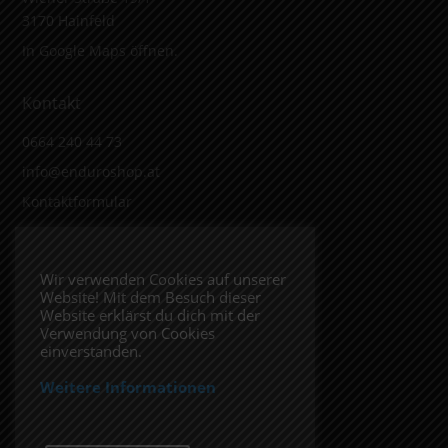
3170 Hainfeld
In Google Maps öffnen.
Kontakt
0664 240 44 73
info@enduroshop.at
Kontaktformular
Infos
Wir verwenden Cookies auf unserer
Website! Mit dem Besuch dieser
Impressum
Website erklärst du dich mit der
Datenschutzerklärung
Verwendung von Cookies
einverstanden.
Weitere Informationen
Folge uns