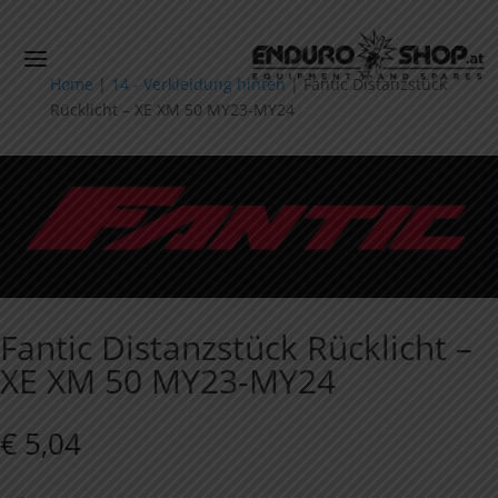
Home
|
14 - Verkleidung hinten
|
Fantic Distanzstück
Rücklicht – XE XM 50 MY23-MY24
Fantic Distanzstück Rücklicht –
XE XM 50 MY23-MY24
€
5,04