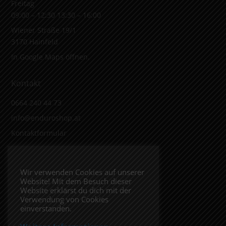
Freitag
09:00 – 12:30 13:30 – 16:00
Wiener Straße 19/1
3170 Hainfeld
In Google Maps öffnen.
Kontakt
0664 240 44 73
info@enduroshop.at
Kontaktformular
Infos
Wir verwenden Cookies auf unserer
Website! Mit dem Besuch dieser
Impressum
Website erklärst du dich mit der
Datenschutzerklärung
Verwendung von Cookies
einverstanden.