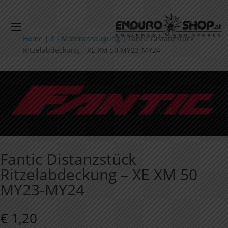
Home
|
8 - Motoransaugung
|
Fantic Distanzstück
Ritzelabdeckung – XE XM 50 MY23-MY24
Fantic Distanzstück
Ritzelabdeckung – XE XM 50
MY23-MY24
€
1,20