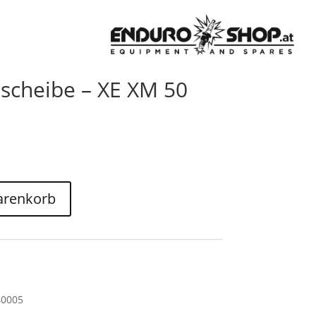
zscheibe – XE XM 50
arenkorb
40005