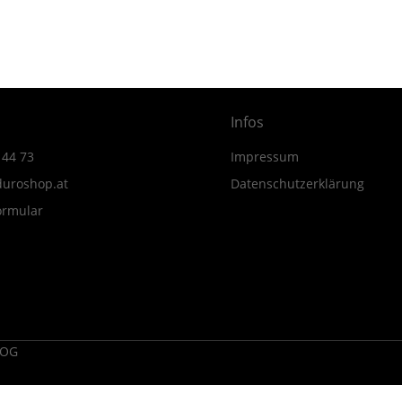
Menge
Infos
 44 73
Impressum
uroshop.at
Datenschutzerklärung
ormular
 OG