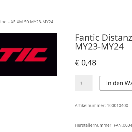
eibe – XE XM 50 MY23-MY24
Fantic Distan
MY23-MY24
€
0,48
Fantic
In den W
Distanzscheibe
-
XE
XM
Artikelnummer:
100010400
50
MY23-
Herstellernummer: FAN.003
MY24