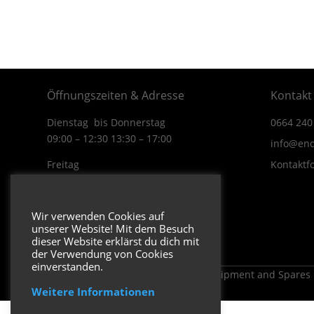
Öffnungszeiten & Adresse
Kontakt
Dienstag bis Donnerstag
0664 240
09:00 – 12:30 13:30 – 17:00
info@end
Freitag
Kontaktf
09:00 – 12:30 13:30 – 16:00
Wiener Straße 19/1
Wir verwenden Cookies auf
3170 Hainfeld
unserer Website! Mit dem Besuch
In Google Maps öffnen.
dieser Website erklärst du dich mit
der Verwendung von Cookies
einverstanden.
Copyright 2026 ENDUROSHOP.at Equipment and Spares
Weitere Informationen