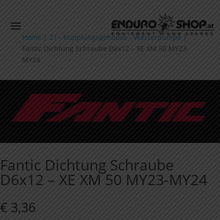
Home
|
21 - Kupplungsgehäuse - Wasserpumpe
|
Fantic Dichtung Schraube D6x12 – XE XM 50 MY23-
MY24
Fantic Dichtung Schraube
D6x12 – XE XM 50 MY23-MY24
€
3,36