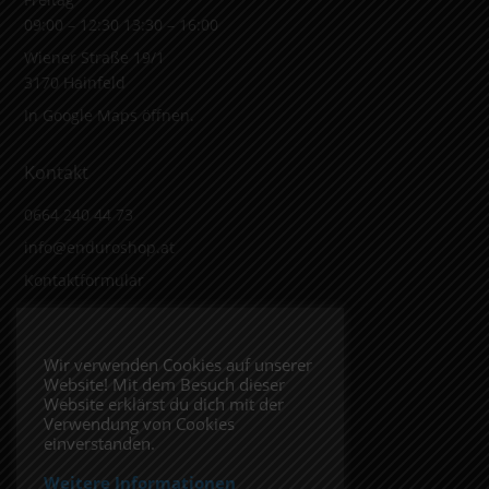
09:00 – 12:30 13:30 – 16:00
Wiener Straße 19/1
3170 Hainfeld
In Google Maps öffnen.
Kontakt
0664 240 44 73
info@enduroshop.at
Kontaktformular
Infos
Wir verwenden Cookies auf unserer
Website! Mit dem Besuch dieser
Impressum
Website erklärst du dich mit der
Datenschutzerklärung
Verwendung von Cookies
einverstanden.
Weitere Informationen
Folge uns