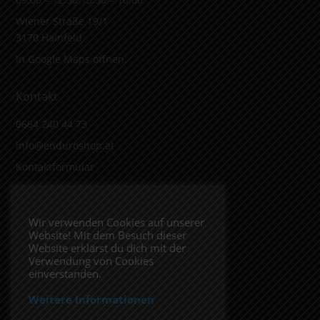
Wiener Straße 19/1
3170 Hainfeld
In Google Maps öffnen.
Kontakt
0664 240 44 73
info@enduroshop.at
Kontaktformular
Infos
Wir verwenden Cookies auf unserer
Website! Mit dem Besuch dieser
Impressum
Website erklärst du dich mit der
Datenschutzerklärung
Verwendung von Cookies
einverstanden.
Weitere Informationen
Folge uns