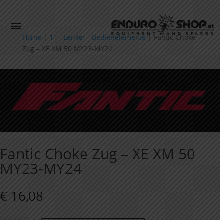
Home
|
11 - Lenker - Bedienelemente
|
Fantic Choke
Zug – XE XM 50 MY23-MY24
Fantic Choke Zug – XE XM 50
MY23-MY24
€
16,08