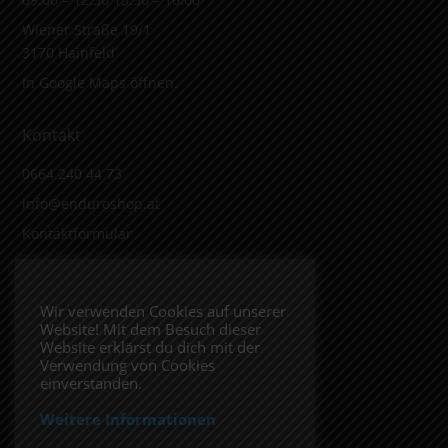
Wiener Straße 19/1
3170 Hainfeld
In Google Maps öffnen.
Kontakt
0664 240 44 73
info@enduroshop.at
Kontaktformular
Infos
Wir verwenden Cookies auf unserer
Website! Mit dem Besuch dieser
Impressum
Website erklärst du dich mit der
Datenschutzerklärung
Verwendung von Cookies
einverstanden.
Weitere Informationen
Folge uns