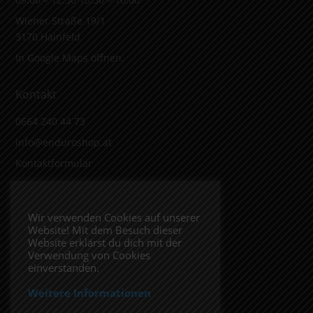
Wiener Straße 19/1
3170 Hainfeld
In Google Maps öffnen.
Kontakt
0664 240 44 73
info@enduroshop.at
Kontaktformular
Infos
Wir verwenden Cookies auf unserer
Website! Mit dem Besuch dieser
Impressum
Website erklärst du dich mit der
Datenschutzerklärung
Verwendung von Cookies
einverstanden.
Weitere Informationen
Folge uns