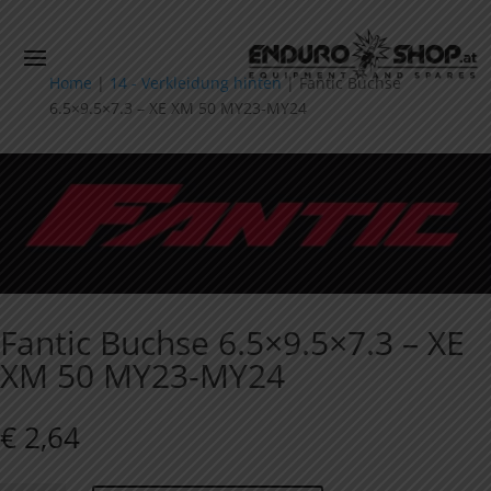
Home
|
14 - Verkleidung hinten
|
Fantic Buchse
6.5×9.5×7.3 – XE XM 50 MY23-MY24
Fantic Buchse 6.5×9.5×7.3 – XE
XM 50 MY23-MY24
€
2,64