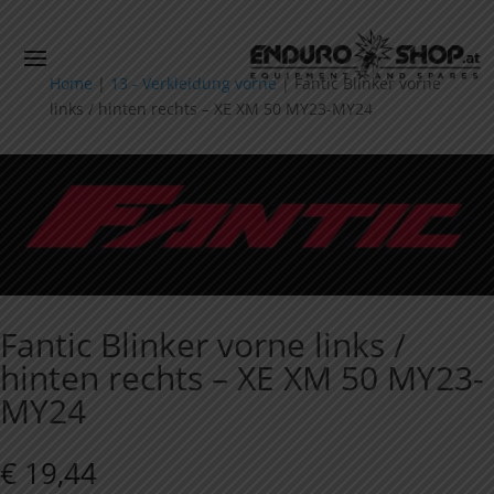
Home
|
13 - Verkleidung vorne
|
Fantic Blinker vorne
links / hinten rechts – XE XM 50 MY23-MY24
Fantic Blinker vorne links /
hinten rechts – XE XM 50 MY23-
MY24
€
19,44