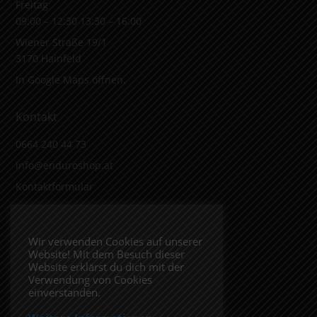
Freitag
09:00 – 12:30 13:30 – 16:00
Wiener Straße 19/1
3170 Hainfeld
In Google Maps öffnen.
Kontakt
0664 240 44 73
info@enduroshop.at
Kontaktformular
Infos
Wir verwenden Cookies auf unserer
Website! Mit dem Besuch dieser
Impressum
Website erklärst du dich mit der
Datenschutzerklärung
Verwendung von Cookies
einverstanden.