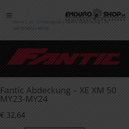
Home
|
26 - Schwungrad
|
Fantic Abdeckung – XE
XM 50 MY23-MY24
Fantic Abdeckung – XE XM 50
MY23-MY24
€
32,64