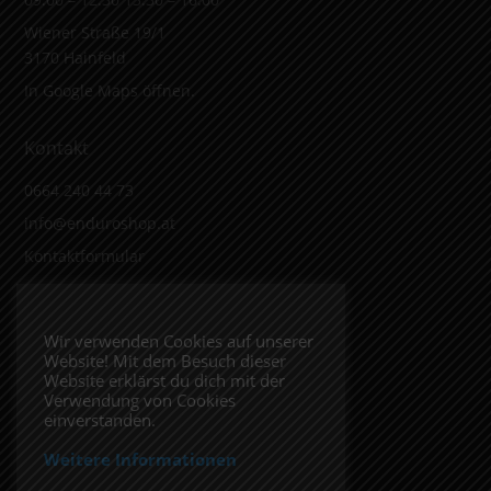
Wiener Straße 19/1
3170 Hainfeld
In Google Maps öffnen.
Kontakt
0664 240 44 73
info@enduroshop.at
Kontaktformular
Infos
Wir verwenden Cookies auf unserer
Website! Mit dem Besuch dieser
Impressum
Website erklärst du dich mit der
Datenschutzerklärung
Verwendung von Cookies
einverstanden.
Weitere Informationen
Folge uns