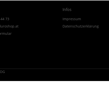
Infos
 44 73
Impressum
uroshop.at
Datenschutzerklärung
ormular
 OG