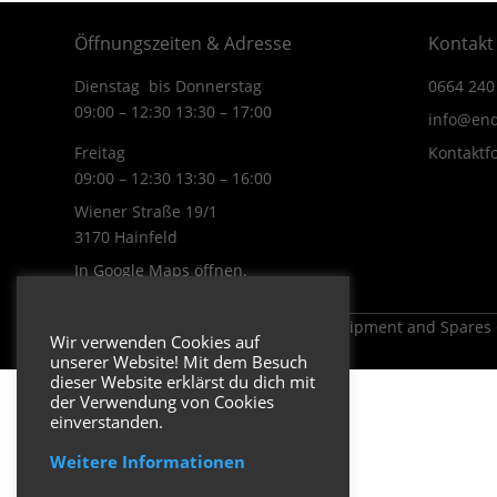
Öffnungszeiten & Adresse
Kontakt
Dienstag bis Donnerstag
0664 240
09:00 – 12:30 13:30 – 17:00
info@end
Freitag
Kontaktf
09:00 – 12:30 13:30 – 16:00
Wiener Straße 19/1
3170 Hainfeld
In Google Maps öffnen.
Copyright 2026 ENDUROSHOP.at Equipment and Spares
Wir verwenden Cookies auf
unserer Website! Mit dem Besuch
dieser Website erklärst du dich mit
der Verwendung von Cookies
einverstanden.
Weitere Informationen