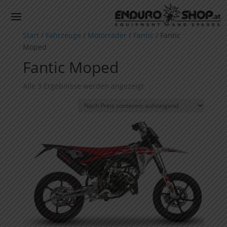
Start
/
Fahrzeuge
/
Motorräder
/
Fantic
/ Fantic
Moped
Fantic Moped
Nach
Alle 3 Ergebnisse werden angezeigt
Preis
sortiert:
aufsteigend