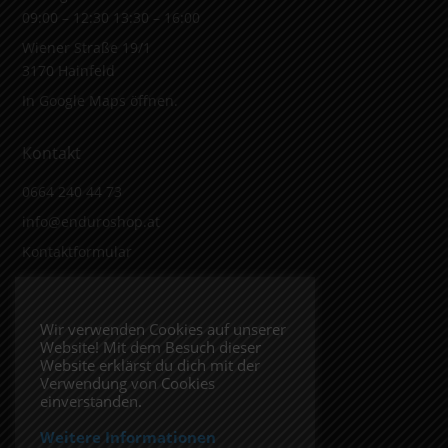
09:00 – 12:30 13:30 – 16:00
Wiener Straße 19/1
3170 Hainfeld
In Google Maps öffnen.
Kontakt
0664 240 44 73
info@enduroshop.at
Kontaktformular
Infos
Wir verwenden Cookies auf unserer
Website! Mit dem Besuch dieser
Impressum
Website erklärst du dich mit der
Datenschutzerklärung
Verwendung von Cookies
einverstanden.
Weitere Informationen
Folge uns