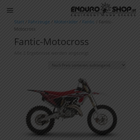
Start
/
Fahrzeuge
/
Motorräder
/
Fantic
/ Fantic-
Motocross
Fantic-Motocross
Nach
Alle 2 Ergebnisse werden angezeigt
Preis
sortiert:
aufsteigend