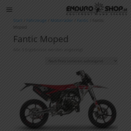
Start
/
Fahrzeuge
/
Motorräder
/
Fantic
/ Fantic
Moped
Fantic Moped
Nach
Alle 3 Ergebnisse werden angezeigt
Preis
sortiert:
aufsteigend