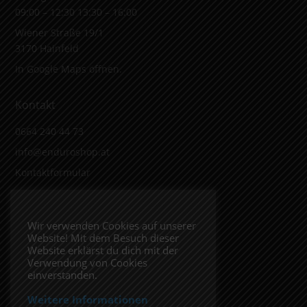
09:00 – 12:30 13:30 – 16:00
Wiener Straße 19/1
3170 Hainfeld
In Google Maps öffnen.
Kontakt
0664 240 44 73
info@enduroshop.at
Kontaktformular
Infos
Wir verwenden Cookies auf unserer
Website! Mit dem Besuch dieser
Impressum
Website erklärst du dich mit der
Datenschutzerklärung
Verwendung von Cookies
einverstanden.
Weitere Informationen
Folge uns