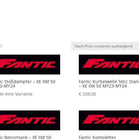
Nach
gt
Preis
sortiert:
aufsteigend
ic Stoßdämpfer – XE XM 50
Fantic Kurbelwelle 50cc Sta
3-MY24
– XE XM 50 MY23-MY24
e eine Variante
€
208,08
ic Benzintank – XE XM 50
Fantic Komplettes