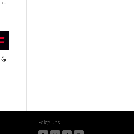
n –
ne
 XE
Folge uns