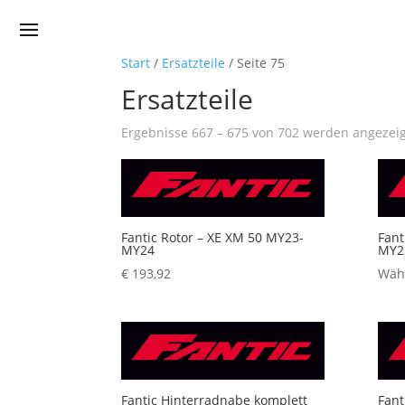
Start
/
Ersatzteile
/ Seite 75
Ersatzteile
Ergebnisse 667 – 675 von 702 werden angezei
Fantic Rotor – XE XM 50 MY23-
Fant
MY24
MY2
€
193,92
Wähl
Fantic Hinterradnabe komplett
Fant