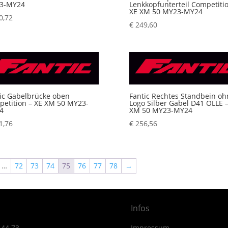
3-MY24
Lenkkopfunterteil Competitio
XE XM 50 MY23-MY24
0,72
€
249,60
ic Gabelbrücke oben
Fantic Rechtes Standbein oh
etition – XE XM 50 MY23-
Logo Silber Gabel D41 OLLE –
4
XM 50 MY23-MY24
1,76
€
256,56
…
72
73
74
75
76
77
78
→
Infos
 44 73
Impressum