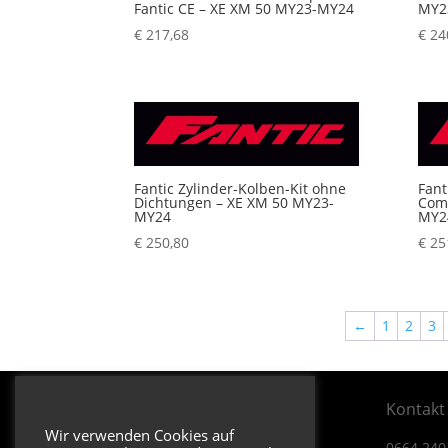
Fantic CE – XE XM 50 MY23-MY24
MY2
€
217,68
€
24
Fantic Zylinder-Kolben-Kit ohne
Fant
Dichtungen – XE XM 50 MY23-
Comp
MY24
MY2
€
250,80
€
25
←
1
2
3
Öffnungszeiten & Adresse
Kontakt
Wir verwenden Cookies auf
Dienstag bis Donnerstag
0664 240