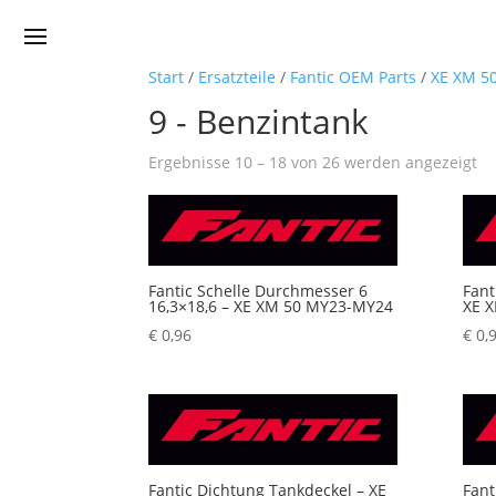
Start
/
Ersatzteile
/
Fantic OEM Parts
/
XE XM 5
9 - Benzintank
Na
Ergebnisse 10 – 18 von 26 werden angezeigt
Pr
so
au
Fantic Schelle Durchmesser 6
Fant
16,3×18,6 – XE XM 50 MY23-MY24
XE 
€
0,96
€
0,
Fantic Dichtung Tankdeckel – XE
Fant