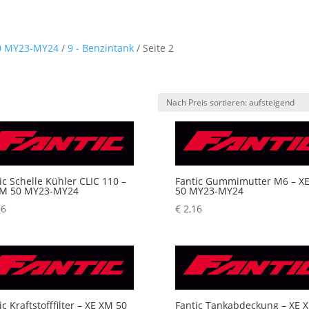
0 MY23-MY24
/
9 - Benzintank
/ Seite 2
ch
eis
rtiert:
fsteigend
ic Schelle Kühler CLIC 110 –
Fantic Gummimutter M6 – X
XM 50 MY23-MY24
50 MY23-MY24
96
€
2,16
ic Kraftstofffilter – XE XM 50
Fantic Tankabdeckung – XE 