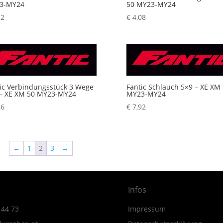
3-MY24
50 MY23-MY24
12
€
4,08
ic Verbindungsstück 3 Wege
Fantic Schlauch 5×9 – XE XM
 – XE XM 50 MY23-MY24
MY23-MY24
56
€
7,92
←
1
2
3
→
Infos
 44 73
Impressum