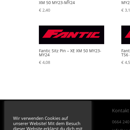
XM 50 MY23-MY24
MY2
€
2,40
€
3,
Fantic Sitz Pin – XE XM 50 MY23-
Fant
MY24
TS6
€
4,08
€
4,
Öffnungszeiten & Adresse
Kontakt
Wir verwenden Cookies auf
Dienstag bis Donnerstag
0664 240
unserer Website! Mit dem Besuch
09:00 – 12:30 13:30 – 17:00
dieser Website erklärst du dich mit