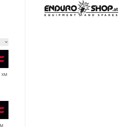
E XM
XM