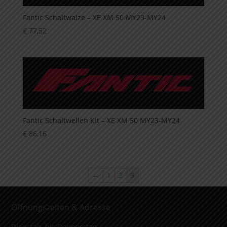
Fantic Schaltwalze – XE XM 50 MY23-MY24
€
77,52
Fantic Schaltwellen Kit – XE XM 50 MY23-MY24
€
86,16
←
1
2
3
Öffnungszeiten & Adresse
Dienstag bis Donnerstag