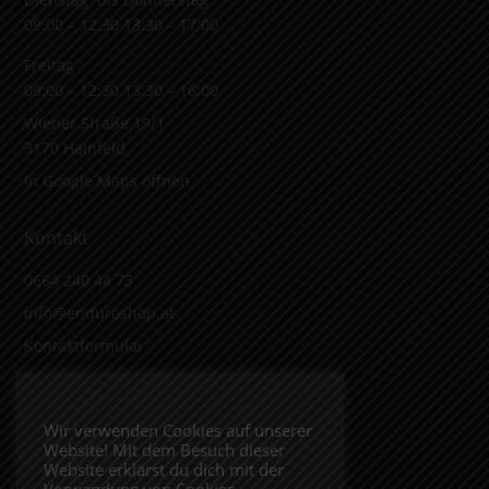
09:00 – 12:30 13:30 – 17:00
Freitag
09:00 – 12:30 13:30 – 16:00
Wiener Straße 19/1
3170 Hainfeld
In Google Maps öffnen.
Kontakt
0664 240 44 73
info@enduroshop.at
Kontaktformular
Infos
Wir verwenden Cookies auf unserer
Website! Mit dem Besuch dieser
Impressum
Website erklärst du dich mit der
Datenschutzerklärung