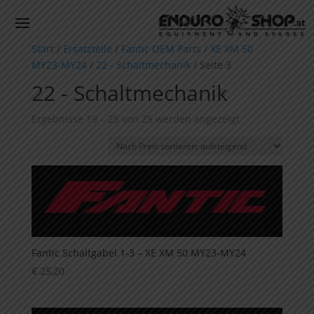
Start
/
Ersatzteile
/
Fantic OEM Parts
/
XE XM 50
MY23-MY24
/
22 - Schaltmechanik
/ Seite 3
22 - Schaltmechanik
Nach
Ergebnisse 19 – 25 von 25 werden angezeigt
Preis
sortiert:
aufsteigend
Fantic Schaltgabel 1-3 – XE XM 50 MY23-MY24
€
25,20