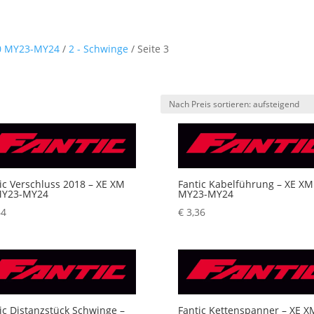
0 MY23-MY24
/
2 - Schwinge
/ Seite 3
ch
eis
rtiert:
fsteigend
ic Verschluss 2018 – XE XM
Fantic Kabelführung – XE XM
MY23-MY24
MY23-MY24
64
€
3,36
ic Distanzstück Schwinge –
Fantic Kettenspanner – XE X