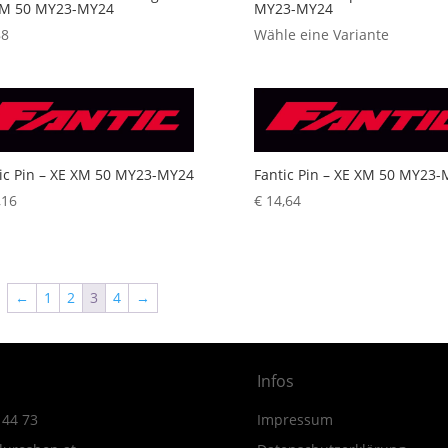
XM 50 MY23-MY24
MY23-MY24
88
Wähle eine Variante
ic Pin – XE XM 50 MY23-MY24
Fantic Pin – XE XM 50 MY23
,16
€
14,64
←
1
2
3
4
→
Infos
 44 73
Impressum