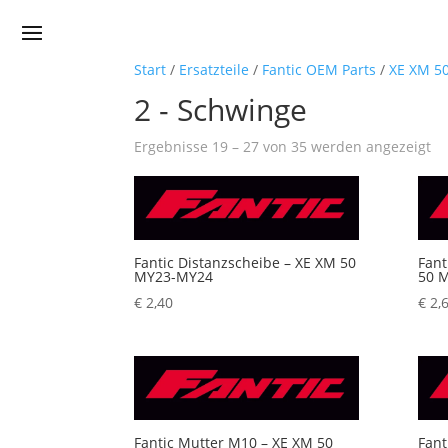
Start
/
Ersatzteile
/
Fantic OEM Parts
/
XE XM 5
2 - Schwinge
Na
Ergebnisse 19 – 27 von 35 werden angezeigt
Pr
so
au
Fantic Distanzscheibe – XE XM 50
Fant
MY23-MY24
50 
€
2,40
€
2,
Fantic Mutter M10 – XE XM 50
Fant