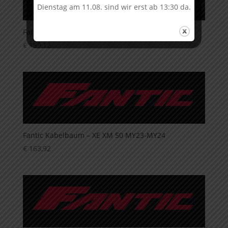
Dienstag am 11.08. sind wir erst ab 13:30 da.
Fantic Display – XE XM 50 MY23-MY24
€
159,12
Fantic Kabelbaum – XE XM 50 MY23-MY24
€
163,92