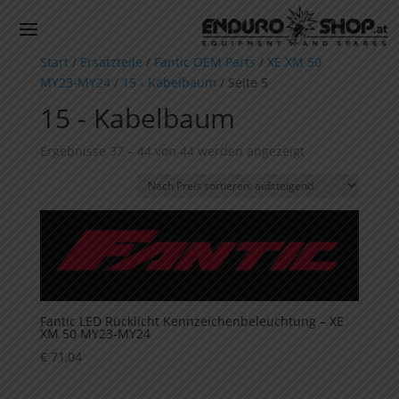
Start
/
Ersatzteile
/
Fantic OEM Parts
/
XE XM 50
MY23-MY24
/
15 - Kabelbaum
/ Seite 5
15 - Kabelbaum
Nach
Ergebnisse 37 – 44 von 44 werden angezeigt
Preis
sortiert:
aufsteigend
Fantic LED Rücklicht Kennzeichenbeleuchtung – XE
XM 50 MY23-MY24
€
71,04