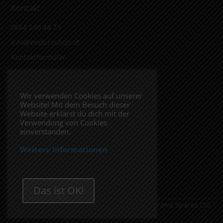
Kontakt
0664 240 44 73
info@enduroshop.at
Kontaktformular
Infos
Wir verwenden Cookies auf unserer
Website! Mit dem Besuch dieser
Impressum
Website erklärst du dich mit der
Datenschutzerklärung
Verwendung von Cookies
einverstanden.
Weitere Informationen
Folge uns
Das ist OK!
Copyright 2026 ENDUROSHOP.at Equipment and Spares OG