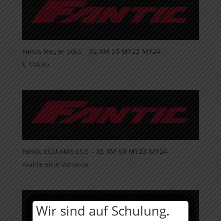
Fantic Regler 50cc – XE XM 50 MY23-MY24
€
114,96
Fantic ECU AM6 EU5 – XE XM 50 MY23-MY24
Wähle eine Variante
Wir sind auf Schulung.