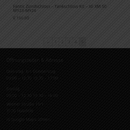
Fantic Zündschloss – Tankschloss Kit – XE XM 50
MY23-MY24
€
166,80
←
1
2
3
4
5
Öffnungszeiten & Adresse
Dienstag bis Donnerstag
09:00 – 12:30 13:30 – 17:00
Freitag
09:00 – 12:30 13:30 – 16:00
Wiener Straße 19/1
3170 Hainfeld
In Google Maps öffnen.