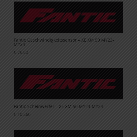
Fantic Geschwindigkeitssensor – XE XM 50 MY23-
MY24
€
76,80
Fantic Scheinwerfer – XE XM 50 MY23-MY24
€
105,60