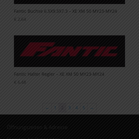
Fantic Buchse 6.5X9.5X7.3 – XE XM 50 MY23-MY24
€
2,64
Fantic Halter Regler – XE XM 50 MY23-MY24
€
6,48
←
1
2
3
4
5
→
Öffnungszeiten & Adresse