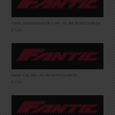
Fantic Distanzstück D6 X H9 – XE XM 50 MY23-MY24
€
1,20
Fantic Clip M6 – XE XM 50 MY23-MY24
€
1,44