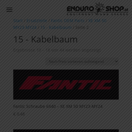
Start
/
Ersatzteile
/
Fantic OEM Parts
/
XE XM 50
MY23-MY24
/
15 - Kabelbaum
/ Seite 2
15 - Kabelbaum
Nach
Ergebnisse 10 – 18 von 44 werden angezeigt
Preis
sortiert:
aufsteigend
Fantic Schraube 6X40 – XE XM 50 MY23-MY24
€
0,48