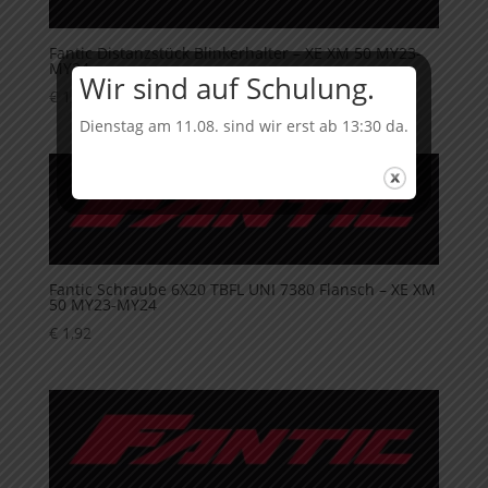
Fantic Distanzstück Blinkerhalter – XE XM 50 MY23-
MY24
Wir sind auf Schulung.
€
1,68
Dienstag am 11.08. sind wir erst ab 13:30 da.
Fantic Schraube 6X20 TBFL UNI 7380 Flansch – XE XM
50 MY23-MY24
€
1,92