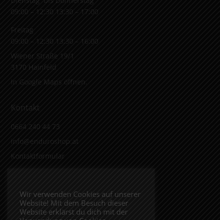
Dienstag bis Donnerstag
09:00 – 12:30 13:30 – 17:00
Freitag
09:00 – 12:30 13:30 – 16:00
Wiener Straße 19/1
3170 Hainfeld
In Google Maps öffnen.
Kontakt
0664 240 44 73
info@enduroshop.at
Kontaktformular
Infos
Wir verwenden Cookies auf unserer
Website! Mit dem Besuch dieser
Impressum
Website erklärst du dich mit der
Datenschutzerklärung