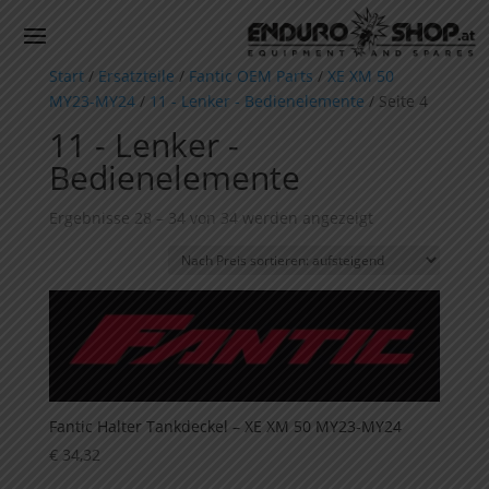
Start
/
Ersatzteile
/
Fantic OEM Parts
/
XE XM 50
MY23-MY24
/
11 - Lenker - Bedienelemente
/ Seite 4
11 - Lenker -
Bedienelemente
Nach
Ergebnisse 28 – 34 von 34 werden angezeigt
Preis
sortiert:
aufsteigend
Fantic Halter Tankdeckel – XE XM 50 MY23-MY24
€
34,32