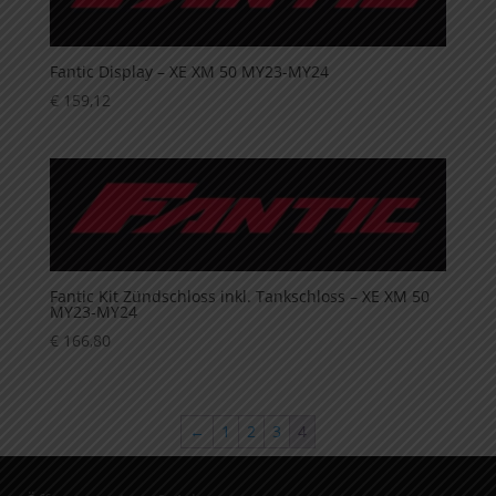
Fantic Display – XE XM 50 MY23-MY24
€
159,12
Fantic Kit Zündschloss inkl. Tankschloss – XE XM 50
MY23-MY24
€
166,80
←
1
2
3
4