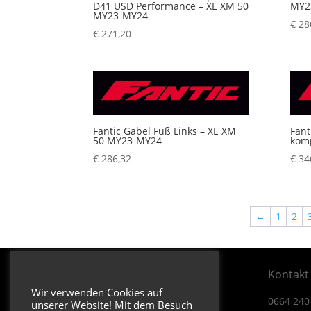
D41 USD Performance – XE XM 50
MY2
MY23-MY24
€
28
€
271,20
Fantic Gabel Fuß Links – XE XM
Fant
50 MY23-MY24
kom
€
286,32
€
34
←
1
2
Öffnungszeiten & Adresse
Kontakt
Wir verwenden Cookies auf
Dienstag bis Donnerstag
0664 240
unserer Website! Mit dem Besuch