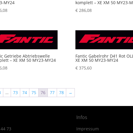
3-MY24
komplett – XE XM 50 MY23-
6,08
€
286,08
ic Getriebe Abtriebswelle
Fantic Gabelrohr D41 Rot OL
plett – XE XM 50 MY23-MY24
XE XM 50 MY23-MY24
6,08
€
375,60
3
…
73
74
75
76
77
78
→
Infos
 44 73
Impressum