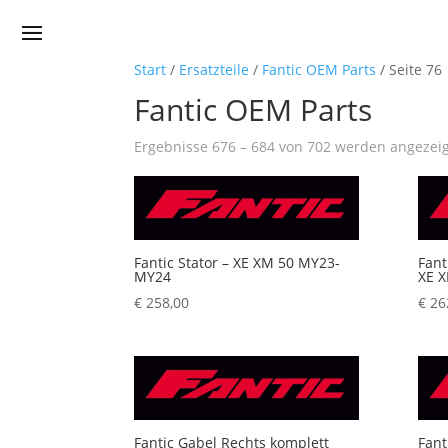
Start
/
Ersatzteile
/
Fantic OEM Parts
/ Seite 76
Fantic OEM Parts
Ergebnisse 676 – 684 von 702 werden angezei
Fantic Stator – XE XM 50 MY23-
Fant
MY24
XE 
€
258,00
€
26
Fantic Gabel Rechts komplett
Fant