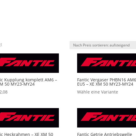
Nach
gt
Preis
sortiert:
aufsteigend
ic Kupplung komplett AM6 –
Fantic Vergaser PHBN16 AM
XM 50 MY23-MY24
EU5 – XE XM 50 MY23-MY24
2,08
Wähle eine Variante
ic Heckrahmen – XE XM 50
Fantic Getrie Antriebswelle