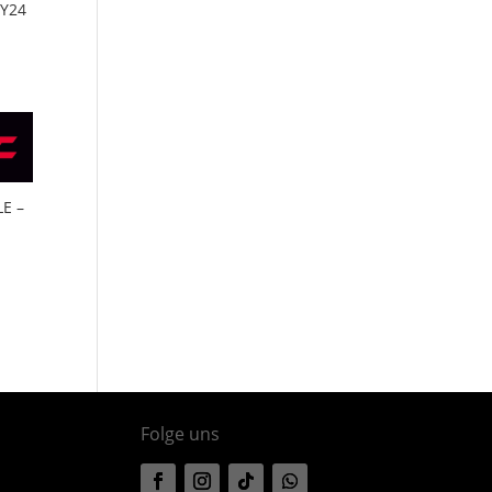
MY24
LE –
Folge uns